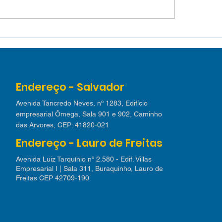
o assistir aos jogos
Abrir empresa e
Copa sem parar sua
pode estar colo
resa
seu negócio em r
erro que milhare
Endereço - Salvador
novos empreend
cometem em 20
Avenida Tancredo Neves, nº 1283, Edifício
empresarial Ômega, Sala 901 e 902, Caminho
das Arvores, CEP: 41820-021
Endereço - Lauro de Freitas
Avenida Luiz Tarquínio nº 2.580 - Edif. Villas
Empresarial I | Sala 311, Buraquinho, Lauro de
Freitas CEP 42709-190​