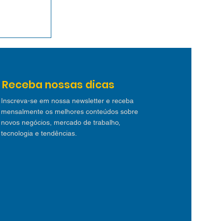
m casa
cando
isco: o
s de
Receba nossas dicas
edores
26
Inscreva-se em nossa newsletter e receba
mensalmente os melhores conteúdos sobre
novos negócios, mercado de trabalho,
tecnologia e tendências.