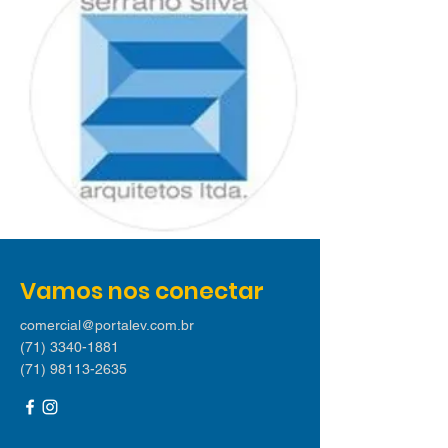
Vamos nos conectar
comercial@portalev.com.br
(71) 3340-1881
(71) 98113-2635