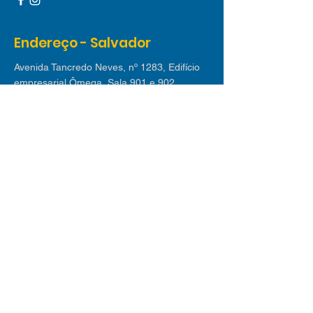
Endereço - Salvador
Avenida Tancredo Neves, nº 1283, Edifício
empresarial Ômega, Sala 901 e 902,
Caminho das Arvores, CEP:
41820-021
Endereço - Lauro de Freitas
Avenida Luiz Tarquínio nº 2.580 - Edif. Villas
Empresarial I | Sala 311, Buraquinho, Lauro
de Freitas CEP
42709-190
Receba nossas dicas
Inscreva-se em nossa newsletter e receba
mensalmente os melhores conteúdos sobre
novos negócios, mercado de trabalho,
tecnologia e tendências.