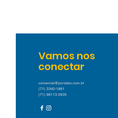
Vamos nos
conectar
comercial@portalev.com.br
(71) 3340-1881
(71) 98113-2635