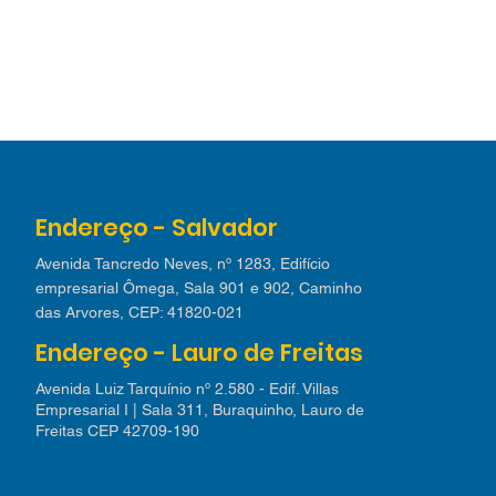
Endereço - Salvador
Avenida Tancredo Neves, nº 1283, Edifício
empresarial Ômega, Sala 901 e 902, Caminho
das Arvores, CEP: 41820-021
Endereço - Lauro de Freitas
Avenida Luiz Tarquínio nº 2.580 - Edif. Villas
Empresarial I | Sala 311, Buraquinho, Lauro de
Freitas CEP 42709-190​