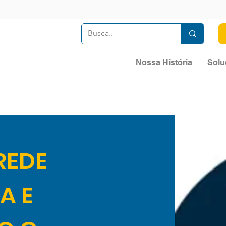
Nossa História
Solu
REDE
A E