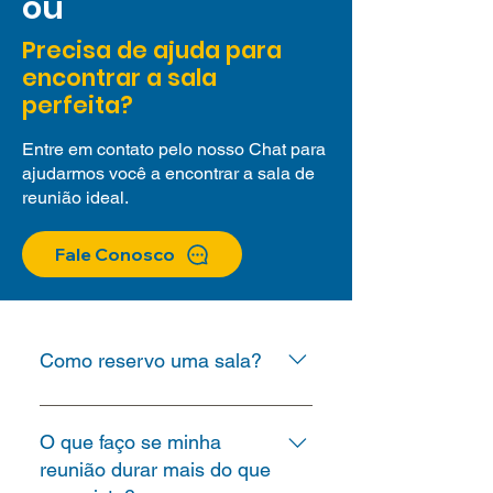
ou
Precisa de ajuda
para
encontrar a sala
perfeita?
Entre em contato pelo nosso Chat para
ajudarmos você a encontrar a sala de
reunião ideal.
Fale Conosco
Como reservo uma sala?
O agendamento de salas de
reunião e espaços de trabalho é
O que faço se minha
100% online. Bastar encaminhar
reunião durar mais do que
os documentos necessários