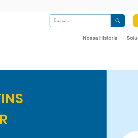
Nossa História
Solu
INS
R