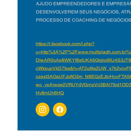
AJUDO EMPREENDEDORES E EMPRESÁR
DESENVOLVEREM SEUS NEGÓCIOS, ATR
PROCESSO DE COACHING DE NEGÓCIOS
https://l.facebook.com/l.php?
u=http%3A%2F%2Fwww.multipladh.com.br%
DIwAR0oAq8WKYf8xtUKA6Gtgloi6IU4S3JT9
cWkpupVkD7fss&h=AT2ut9a2UW_x7b2vcvFf
ozext3AOaUFJpftO3m_N8EQzEJbrHovFTA5K
wo_ypAjwqe2VRUYdVGrnoVri3BAl7lbd1OD
Hv8mUh6HQ