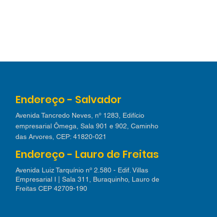
Endereço - Salvador
Avenida Tancredo Neves, nº 1283, Edifício
empresarial Ômega, Sala 901 e 902, Caminho
das Arvores, CEP: 41820-021
Endereço - Lauro de Freitas
Avenida Luiz Tarquínio nº 2.580 - Edif. Villas
Empresarial I | Sala 311, Buraquinho, Lauro de
Freitas CEP 42709-190​