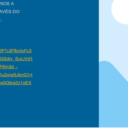
IOS A
AVÉS DO
.
2F%3Ffbclid%3
GSdjy_SuLiVd1
F6in3d_-
u2oigSJknG1rt
3q0Qibg2z1sEX