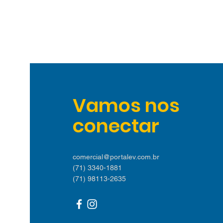
Vamos nos
conectar
comercial@portalev.com.br
(71) 3340-1881
(71) 98113-2635