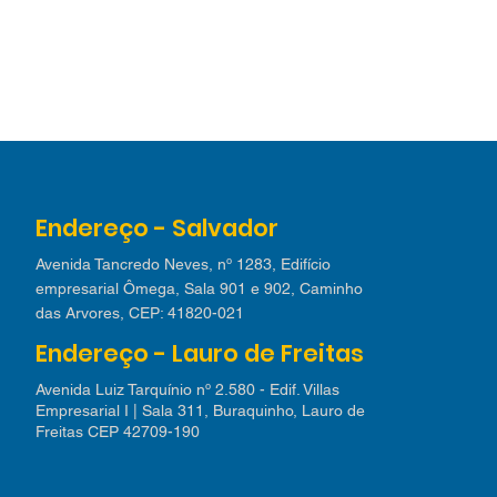
Endereço - Salvador
Avenida Tancredo Neves, nº 1283, Edifício
empresarial Ômega, Sala 901 e 902, Caminho
das Arvores, CEP: 41820-021
Endereço - Lauro de Freitas
Avenida Luiz Tarquínio nº 2.580 - Edif. Villas
Empresarial I | Sala 311, Buraquinho, Lauro de
Freitas CEP 42709-190​