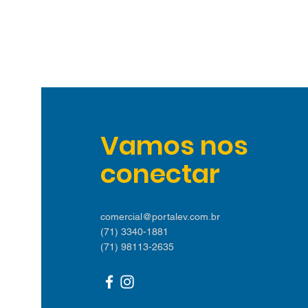
Vamos nos
conectar
comercial@portalev.com.br
(71) 3340-1881
(71) 98113-2635