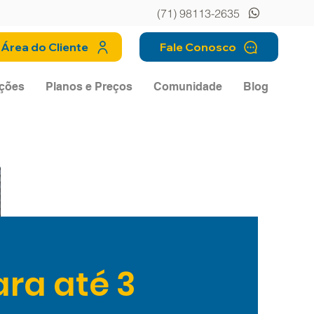
(71) 98113-2635
Área do Cliente
Fale Conosco
ções
Planos e Preços
Comunidade
Blog
ara até 3