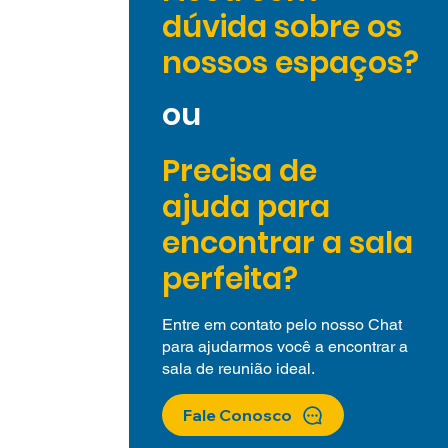
dúvida sobre os
nossos espaços?
ou
Precisa de
ajuda
para
encontrar a sala
perfeita?
Entre em contato pelo nosso Chat
para ajudarmos você a encontrar a
sala de reunião ideal.
Fale Conosco