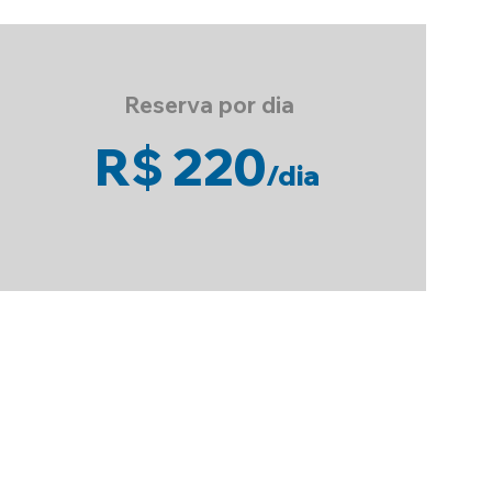
Reserva por dia
R$ 220
/
dia