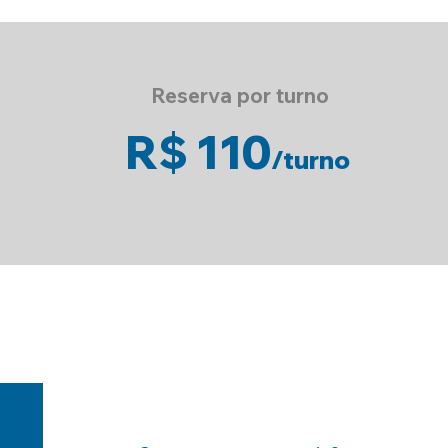
Reserva por turno
R$ 110
/
t
u
rno