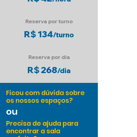
Reserva por turno
R$ 134
/
t
u
rno
Reserva por dia
R$ 268
/
dia
Ficou com dúvida sobre
os nossos espaços?
ou
Precisa de ajuda
para
encontrar a sala