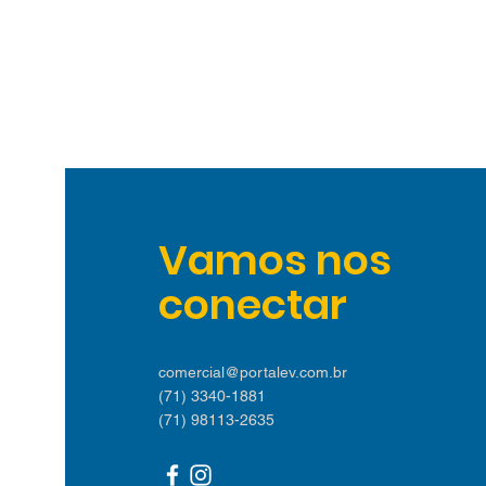
Vamos nos
conectar
comercial@portalev.com.br
(71) 3340-1881
(71) 98113-2635