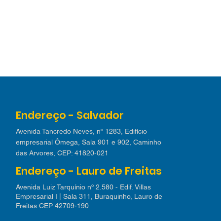
Endereço - Salvador
Avenida Tancredo Neves, nº 1283, Edifício
empresarial Ômega, Sala 901 e 902, Caminho
das Arvores, CEP: 41820-021
Endereço - Lauro de Freitas
Avenida Luiz Tarquínio nº 2.580 - Edif. Villas
Empresarial I | Sala 311, Buraquinho, Lauro de
Freitas CEP 42709-190​