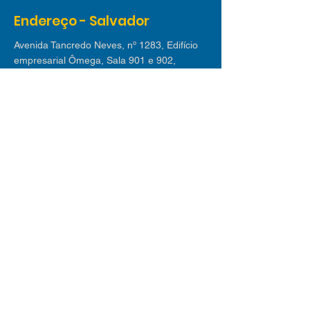
Endereço - Salvador
Avenida Tancredo Neves, nº 1283, Edifício
empresarial Ômega, Sala 901 e 902,
Caminho das Arvores, CEP:
41820-021
Endereço - Lauro de Freitas
Avenida Luiz Tarquínio nº 2.580 - Edif. Villas
Empresarial I | Sala 311, Buraquinho, Lauro
de Freitas CEP
42709-190
Receba nossas dicas
Inscreva-se em nossa newsletter e receba
mensalmente os melhores conteúdos sobre
novos negócios, mercado de trabalho,
tecnologia e tendências.
© 2025 desenvolvido