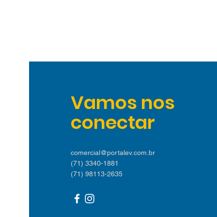
Vamos nos
conectar
comercial@portalev.com.br
(71) 3340-1881
(71) 98113-2635