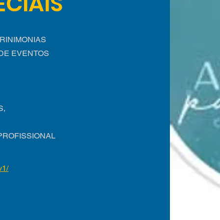
ECIAIS
RINIMONIAS
 DE EVENTOS
O
S,
PROFISSIONAL
v1/