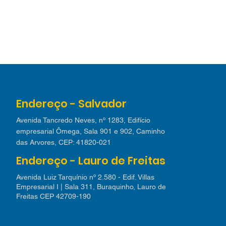
Endereço - Salvador
Avenida Tancredo Neves, nº 1283, Edifício
empresarial Ômega, Sala 901 e 902, Caminho
das Arvores, CEP: 41820-021
Endereço - Lauro de Freitas
Avenida Luiz Tarquínio nº 2.580 - Edif. Villas
Empresarial I | Sala 311, Buraquinho, Lauro de
Freitas CEP 42709-190​