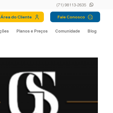
(71) 98113-2635
Área do Cliente
Fale Conosco
ções
Planos e Preços
Comunidade
Blog