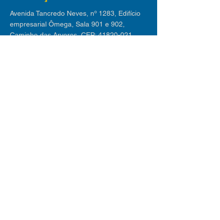
Avenida Tancredo Neves, nº 1283, Edifício
empresarial Ômega, Sala 901 e 902,
Caminho das Arvores, CEP:
41820-021
Endereço - Lauro de Freitas
Avenida Luiz Tarquínio nº 2.580 - Edif. Villas
Empresarial I | Sala 311, Buraquinho, Lauro
de Freitas CEP
42709-190
Receba nossas dicas
Inscreva-se em nossa newsletter e receba
mensalmente os melhores conteúdos sobre
novos negócios, mercado de trabalho,
tecnologia e tendências.
© 2025 desenvolvido
orgulhosamente por
MatheusMelo