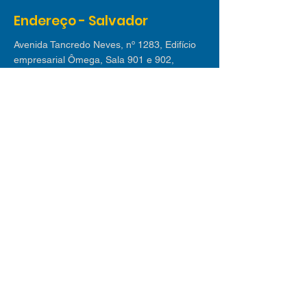
Endereço - Salvador
Avenida Tancredo Neves, nº 1283, Edifício
empresarial Ômega, Sala 901 e 902,
Caminho das Arvores, CEP:
41820-021
Endereço - Lauro de Freitas
Avenida Luiz Tarquínio nº 2.580 - Edif. Villas
Empresarial I | Sala 311, Buraquinho, Lauro
de Freitas CEP
42709-190
Receba nossas dicas
Inscreva-se em nossa newsletter e receba
mensalmente os melhores conteúdos sobre
novos negócios, mercado de trabalho,
tecnologia e tendências.
© 2025 desenvolvido