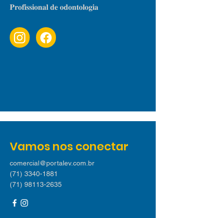
𝐏𝐫𝐨𝐟𝐢𝐬𝐬𝐢𝐨𝐧𝐚𝐥 𝐝𝐞 𝐨𝐝𝐨𝐧𝐭𝐨𝐥𝐨𝐠𝐢𝐚
Vamos nos conectar
comercial@portalev.com.br
(71) 3340-1881
(71) 98113-2635