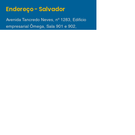
Endereço - Salvador
Avenida Tancredo Neves, nº 1283, Edifício
empresarial Ômega, Sala 901 e 902,
Caminho das Arvores, CEP:
41820-021
Endereço - Lauro de Freitas
Avenida Luiz Tarquínio nº 2.580 - Edif. Villas
Empresarial I | Sala 311, Buraquinho, Lauro
de Freitas CEP
42709-190
Receba nossas dicas
Inscreva-se em nossa newsletter e receba
mensalmente os melhores conteúdos sobre
novos negócios, mercado de trabalho,
tecnologia e tendências.
© 2025 desenvolvido