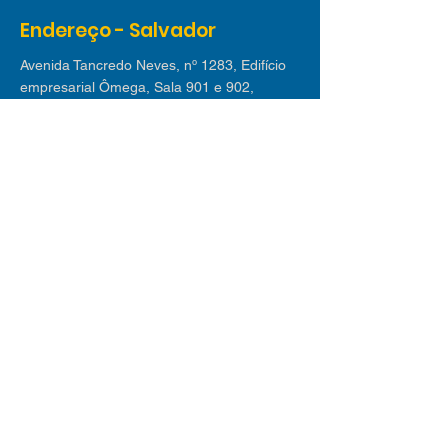
Endereço - Salvador
Avenida Tancredo Neves, nº 1283, Edifício
empresarial Ômega, Sala 901 e 902,
Caminho das Arvores, CEP:
41820-021
Endereço - Lauro de Freitas
Avenida Luiz Tarquínio nº 2.580 - Edif. Villas
Empresarial I | Sala 311, Buraquinho, Lauro
de Freitas CEP
42709-190
Receba nossas dicas
Inscreva-se em nossa newsletter e receba
mensalmente os melhores conteúdos sobre
novos negócios, mercado de trabalho,
tecnologia e tendências.
© 2025 desenvolvido