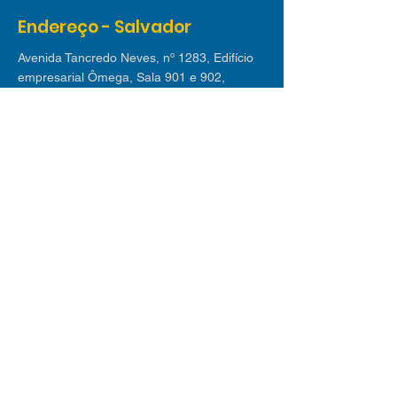
Endereço - Salvador
Avenida Tancredo Neves, nº 1283, Edifício
empresarial Ômega, Sala 901 e 902,
Caminho das Arvores, CEP:
41820-021
Endereço - Lauro de Freitas
Avenida Luiz Tarquínio nº 2.580 - Edif. Villas
Empresarial I | Sala 311, Buraquinho, Lauro
de Freitas CEP
42709-190
Receba nossas dicas
Inscreva-se em nossa newsletter e receba
mensalmente os melhores conteúdos sobre
novos negócios, mercado de trabalho,
tecnologia e tendências.
© 2025 desenvolvido