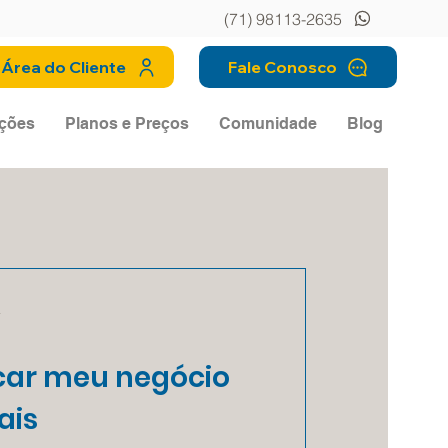
(71) 98113-2635
Área do Cliente
Fale Conosco
ções
Planos e Preços
Comunidade
Blog
a
ar meu negócio
ais