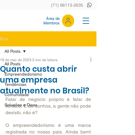
(71) 98113-2635
Área de
Membros
Post
All Posts
18 de mar. de 2023
3 min de leitura
All Posts
Quanto custa abrir
Empreendedorismo
uma empresa
Tendências
atualmente no Brasil?
Comunidade
Falar de negócio próprio é falar de 
Soluções e Dicas
sonhos. E de sonhos, a gente não pode 
desistir, não é?
O empreendedorismo é uma marca 
registrada no nosso país. Ainda bem! 