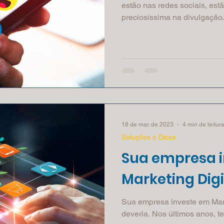
estão nas redes sociais, es
preciosíssima na divulgação.
18 de mar. de 2023
4 min de leitur
Soluções e Dicas
Sua empresa 
Marketing Digi
Sua empresa investe em Mark
deveria. Nos últimos anos, t