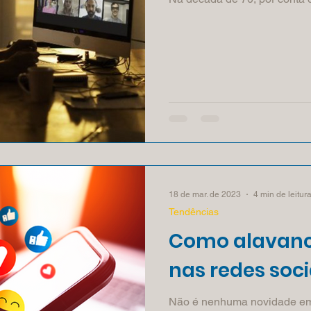
18 de mar. de 2023
4 min de leitur
Tendências
Como alavanc
nas redes soci
Não é nenhuma novidade em