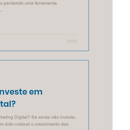
tão perdendo uma ferramenta
..
a
investe em
tal?
eting Digital? Se ainda não investe,
em sido notável o crescimento das