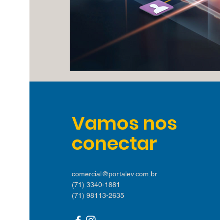
Vamos nos
conectar
comercial@portalev.com.br
(71) 3340-1881
(71) 98113-2635