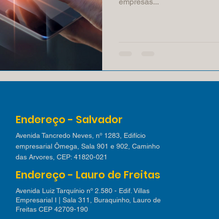
empresas...
Endereço - Salvador
Avenida Tancredo Neves, nº 1283, Edifício
empresarial Ômega, Sala 901 e 902, Caminho
das Arvores, CEP: 41820-021
Endereço - Lauro de Freitas
Avenida Luiz Tarquínio nº 2.580 - Edif. Villas
Empresarial I | Sala 311, Buraquinho, Lauro de
Freitas CEP 42709-190​