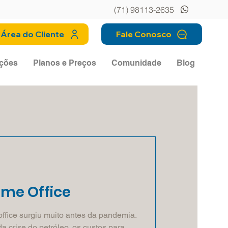
(71) 98113-2635
Área do Cliente
Fale Conosco
ções
Planos e Preços
Comunidade
Blog
ome Office
ffice surgiu muito antes da pandemia.
 crise do petróleo, os custos para...